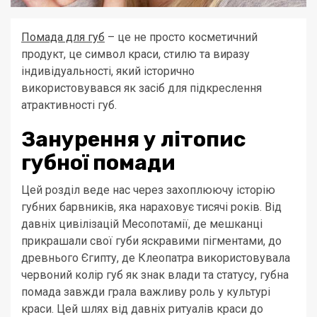
Помада для губ
– це не просто косметичний
продукт, це символ краси, стилю та виразу
індивідуальності, який історично
використовувався як засіб для підкреслення
атрактивності губ.
Занурення у літопис
губної помади
Цей розділ веде нас через захоплюючу історію
губних барвників, яка нараховує тисячі років. Від
давніх цивілізацій Месопотамії, де мешканці
прикрашали свої губи яскравими пігментами, до
древнього Єгипту, де Клеопатра використовувала
червоний колір губ як знак влади та статусу, губна
помада завжди грала важливу роль у культурі
краси. Цей шлях від давніх ритуалів краси до