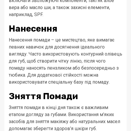
включати зволожуючі компоненти, такі як алое
вера або масло ши, а також захисні елементи,
наприклад, SPF.
Нанесення
Нанесення помади – це мистецтво, яке вимагає
певних навичок для досягнення ідеального
вигляду. Часто використовують контурний олівець
для губ, щоб створити чітку лінію, після чого
помаду наносять пензликом або безпосередньо з
тюбика. Для додаткової стійкості можна
використовувати спеціальну базу під помаду.
Зняття Помади
Зняття помади в кінці дня також є важливим
етапом догляду за губами. Використання м’яких
засобів для зняття макіяжу або натуральних масел
допомагає зберегти здоров’я шкіри губ.