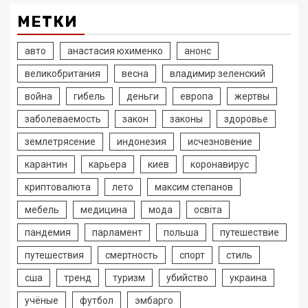
МЕТКИ
авто
анастасия юхименко
анонс
великобритания
весна
владимир зеленский
война
гибель
деньги
европа
жертвы
заболеваемость
закон
законы
здоровье
землетрясение
индонезия
исчезновение
карантин
карьера
киев
коронавирус
криптовалюта
лето
максим степанов
мебель
медицина
мода
освіта
пандемия
парламент
польша
путешествие
путешествия
смертность
спорт
стиль
сша
тренд
туризм
убийство
украина
учёные
футбол
эмбарго