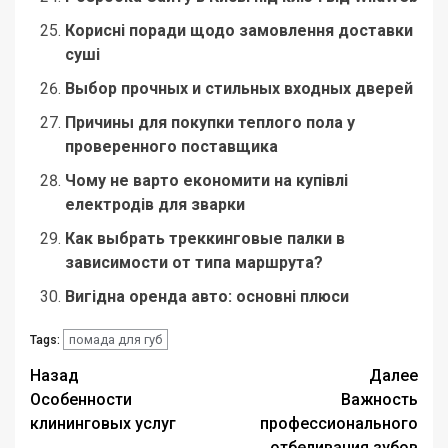
Корисні поради щодо замовлення доставки
суші
Выбор прочных и стильных входных дверей
Причины для покупки теплого пола у
проверенного поставщика
Чому не варто економити на купівлі
електродів для зварки
Как выбрать треккинговые палки в
зависимости от типа маршрута?
Вигідна оренда авто: основні плюси
помада для губ
Tags:
Навигация
Назад
Далее
Особенности
Важность
записи
клининговых услуг
профессионального
отбеливания зубов