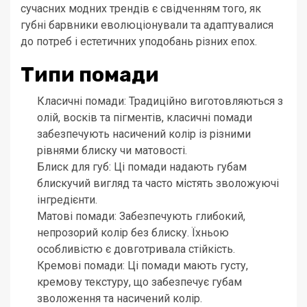
сучасних модних трендів є свідченням того, як
губні барвники еволюціонували та адаптувалися
до потреб і естетичних уподобань різних епох.
Типи помади
Класичні помади: Традиційно виготовляються з
олій, восків та пігментів, класичні помади
забезпечують насичений колір із різними
рівнями блиску чи матовості.
Блиск для губ: Ці помади надають губам
блискучий вигляд та часто містять зволожуючі
інгредієнти.
Матові помади: Забезпечують глибокий,
непрозорий колір без блиску. Їхньою
особливістю є довготривала стійкість.
Кремові помади: Ці помади мають густу,
кремову текстуру, що забезпечує губам
зволоження та насичений колір.