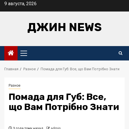
Перейти
9 августа, 2026
к
содержимому
ДЖИН NEWS
Основное
меню
Главная
Разное
Помада для Губ: Все, що Вам Потрібно Знати
Разное
Помада для Губ: Все,
що Вам Потрібно Знати
3 года тому назад
admin