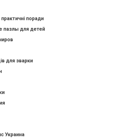
 практичні поради
е пазлы для детей
ниров
ів для зварки
н
ки
ия
нс Украина