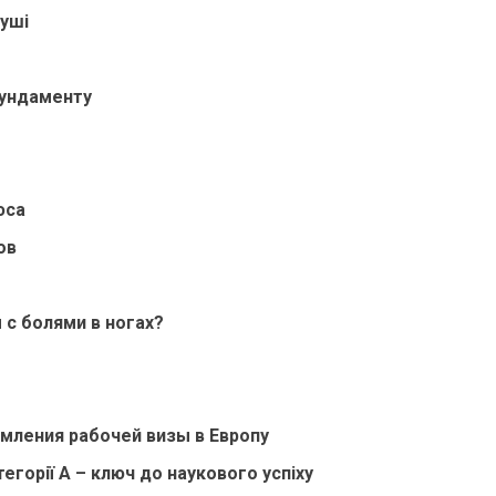
уші
фундаменту
юса
ов
с болями в ногах?
мления рабочей визы в Европу
тегорії А – ключ до наукового успіху