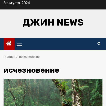
Перейти
8 августа, 2026
к
содержимому
ДЖИН NEWS
Основное
меню
Главная
исчезновение
исчезновение