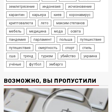
землетрясение
индонезия
исчезновение
карантин
карьера
киев
коронавирус
криптовалюта
лето
максим степанов
мебель
медицина
мода
освіта
пандемия
парламент
польша
путешествие
путешествия
смертность
спорт
стиль
сша
тренд
туризм
убийство
украина
учёные
футбол
эмбарго
ВОЗМОЖНО, ВЫ ПРОПУСТИЛИ