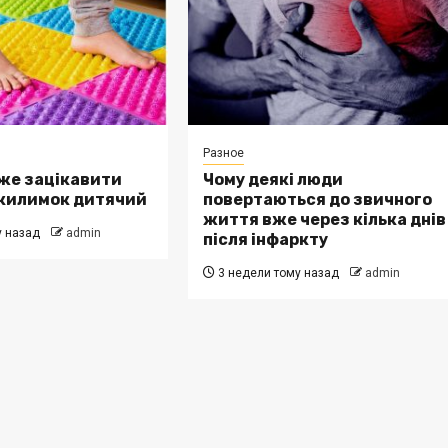
Разное
же зацікавити
Чому деякі люди
килимок дитячий
повертаються до звичного
життя вже через кілька днів
у назад
admin
після інфаркту
3 недели тому назад
admin