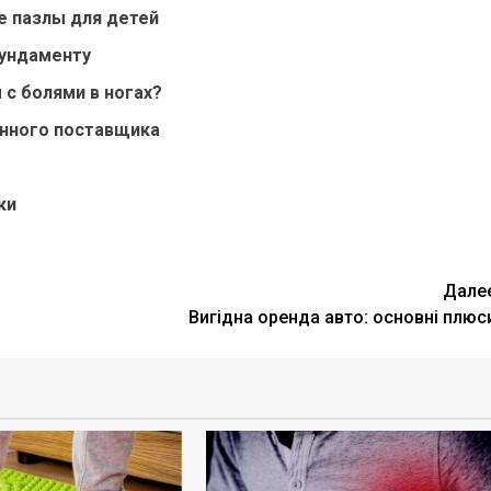
е пазлы для детей
фундаменту
с болями в ногах?
енного поставщика
ки
Дале
Вигідна оренда авто: основні плюс