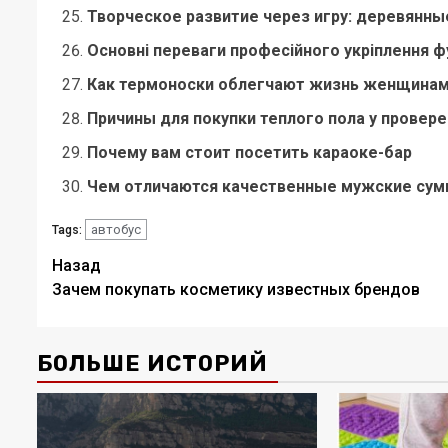
Творческое развитие через игру: деревянны
Основні переваги професійного укріплення 
Как термоноски облегчают жизнь женщинам 
Причины для покупки теплого пола у провер
Почему вам стоит посетить караоке-бар
Чем отличаются качественные мужские сум
автобус
Tags:
Навигация
Назад
Зачем покупать косметику известных брендов
записи
БОЛЬШЕ ИСТОРИЙ