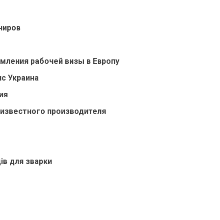
ниров
мления рабочей визы в Европу
нс Украина
ия
 известного производителя
ів для зварки