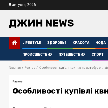
Перейти
8 августа, 2026
к
содержимому
ДЖИН NEWS
LIFESTYLE
ЗДОРОВЬЕ
КРАСОТА
МОДА
ПРОИСШЕСТВИЯ
ПУТЕШЕСТВИЯ
СПОРТ
Главная
Разное
Особливості купівлі квитків на автобус онлай
Разное
Особливості купівлі кв