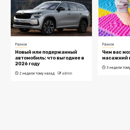
Разное
Разное
Новый или подержанный
Чим вас мо
автомобиль: что выгоднее в
масажний 
2026 году
3 недели том
2 недели тому назад
admin