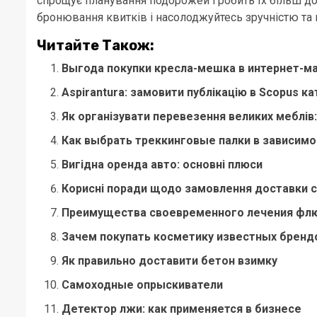
спрощує планування подорожей і робить їх більш до
бронювання квитків і насолоджуйтесь зручністю та
Читайте Також:
Выгода покупки кресла-мешка в интернет-м
Aspirantura: замовити публікацію в Scopus ка
Як організувати перевезення великих меблів:
Как выбрать треккинговые палки в зависимо
Вигідна оренда авто: основні плюси
Корисні поради щодо замовлення доставки с
Преимущества своевременного лечения фл
Зачем покупать косметику известных бренд
Як правильно доставити бетон взимку
Самоходные опрыскиватели
Детектор лжи: как применяется в бизнесе