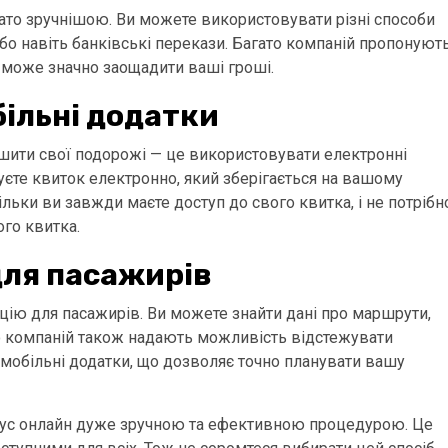
гато зручнішою. Ви можете використовувати різні способи
 або навіть банківські перекази. Багато компаній пропонуют
о може значно заощадити ваші гроші.
більні додатки
гшити свої подорожі — це використовувати електронні
уєте квиток електронно, який зберігається на вашому
ільки ви завжди маєте доступ до свого квитка, і не потрібн
го квитка.
для пасажирів
ію для пасажирів. Ви можете знайти дані про маршрути,
ато компаній також надають можливість відстежувати
 мобільні додатки, що дозволяє точно планувати вашу
тобус онлайн дуже зручною та ефективною процедурою. Це