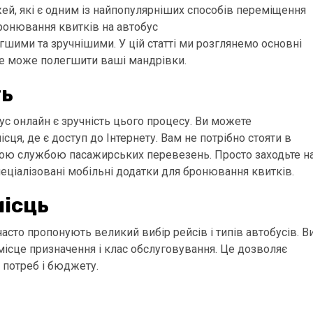
ей, які є одним із найпопулярніших способів переміщення
ронювання квитків на автобус
шими та зручнішими. У цій статті ми розглянемо основні
 це може полегшити ваші мандрівки.
ть
ус онлайн є зручність цього процесу. Ви можете
сця, де є доступ до Інтернету. Вам не потрібно стояти в
нною службою пасажирських перевезень. Просто заходьте н
пеціалізовані мобільні додатки для бронювання квитків.
місць
сто пропонують великий вибір рейсів і типів автобусів. В
місце призначення і клас обслуговування. Це дозволяє
 потреб і бюджету.