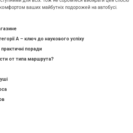
ступними для всіх. Тож не соромтеся вибирати цей спосіб
 комфортом ваших майбутніх подорожей на автобусі.
агазине
тегорії А – ключ до наукового успіху
 практичні поради
сти от типа маршрута?
уші
юса
ов