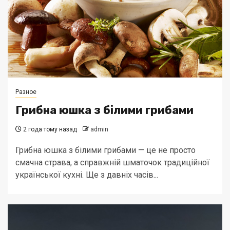
Разное
Грибна юшка з білими грибами
2 года тому назад
admin
Грибна юшка з білими грибами — це не просто
смачна страва, а справжній шматочок традиційної
української кухні. Ще з давніх часів...