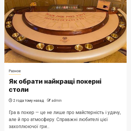
Разное
Як обрати найкращі покерні
столи
2 года тому назад
admin
Гра в покер — це не лише про майстерність і удачу,
але й про атмосферу. Справжні любителі цієї
захоплюючої гри...