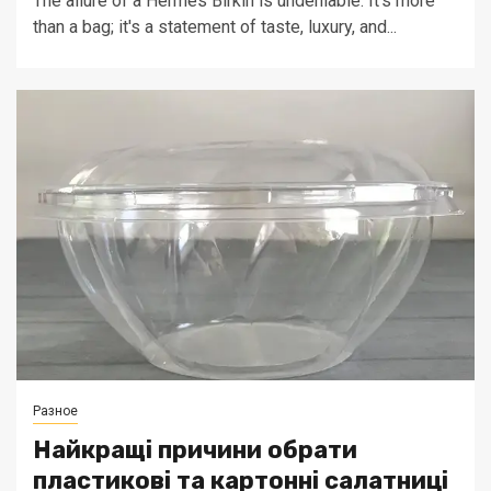
The allure of a Hermès Birkin is undeniable. It's more
than a bag; it's a statement of taste, luxury, and...
Разное
Найкращі причини обрати
пластикові та картонні салатниці