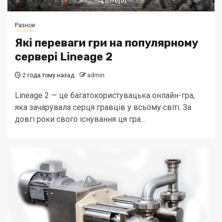
Разное
Які переваги гри на популярному
сервері Lineage 2
2 года тому назад
admin
Lineage 2 — це багатокористувацька онлайн-гра,
яка зачарувала серця гравців у всьому світі. За
довгі роки свого існування ця гра...