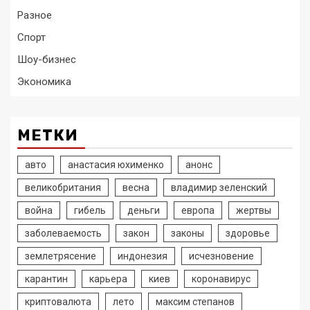
Разное
Спорт
Шоу-бизнес
Экономика
МЕТКИ
авто
анастасия юхименко
анонс
великобритания
весна
владимир зеленский
война
гибель
деньги
европа
жертвы
заболеваемость
закон
законы
здоровье
землетрясение
индонезия
исчезновение
карантин
карьера
киев
коронавирус
криптовалюта
лето
максим степанов