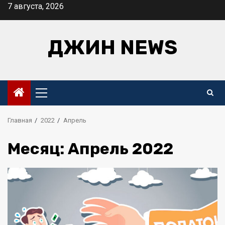
Перейти
7 августа, 2026
к
содержимому
ДЖИН NEWS
Основное
меню
Главная
2022
Апрель
Месяц:
Апрель 2022