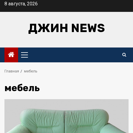
Перейти
8 августа, 2026
к
содержимому
ДЖИН NEWS
Основное
меню
Главная
мебель
мебель