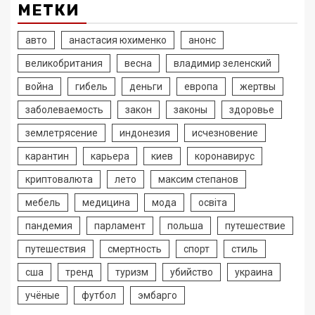
МЕТКИ
авто
анастасия юхименко
анонс
великобритания
весна
владимир зеленский
война
гибель
деньги
европа
жертвы
заболеваемость
закон
законы
здоровье
землетрясение
индонезия
исчезновение
карантин
карьера
киев
коронавирус
криптовалюта
лето
максим степанов
мебель
медицина
мода
освіта
пандемия
парламент
польша
путешествие
путешествия
смертность
спорт
стиль
сша
тренд
туризм
убийство
украина
учёные
футбол
эмбарго