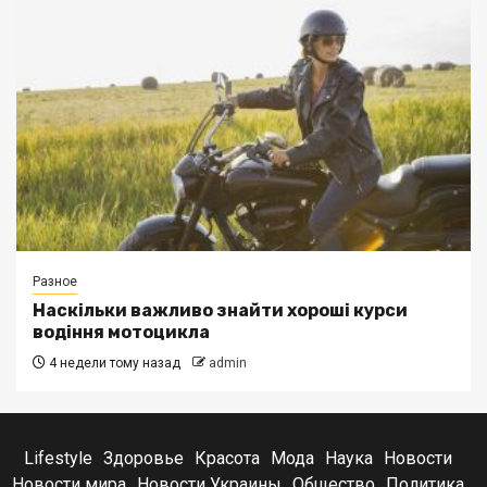
Разное
Наскільки важливо знайти хороші курси
водіння мотоцикла
4 недели тому назад
admin
Lifestyle
Здоровье
Красота
Мода
Наука
Новости
Новости мира
Новости Украины
Общество
Политика