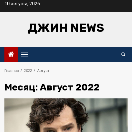
Перейти
10 августа, 2026
к
содержимому
ДЖИН NEWS
Основное
меню
Главная
2022
Август
Месяц:
Август 2022