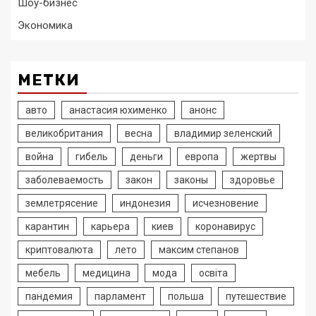
Шоу-бизнес
Экономика
МЕТКИ
авто
анастасия юхименко
анонс
великобритания
весна
владимир зеленский
война
гибель
деньги
европа
жертвы
заболеваемость
закон
законы
здоровье
землетрясение
индонезия
исчезновение
карантин
карьера
киев
коронавирус
криптовалюта
лето
максим степанов
мебель
медицина
мода
освіта
пандемия
парламент
польша
путешествие