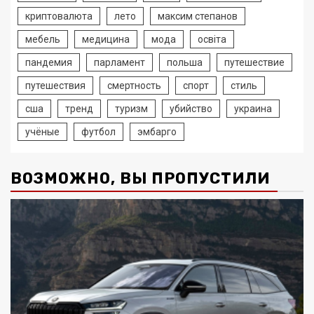
криптовалюта
лето
максим степанов
мебель
медицина
мода
освіта
пандемия
парламент
польша
путешествие
путешествия
смертность
спорт
стиль
сша
тренд
туризм
убийство
украина
учёные
футбол
эмбарго
ВОЗМОЖНО, ВЫ ПРОПУСТИЛИ