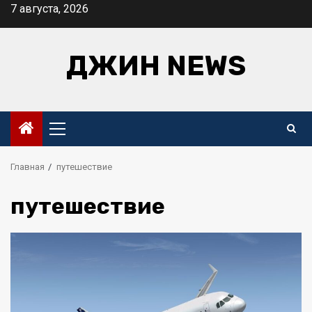
Перейти
7 августа, 2026
к
содержимому
ДЖИН NEWS
Основное
меню
Главная
путешествие
путешествие