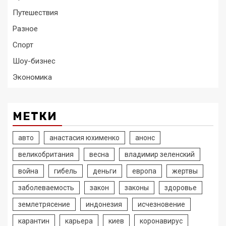
Путешествия
Разное
Спорт
Шоу-бизнес
Экономика
МЕТКИ
авто
анастасия юхименко
анонс
великобритания
весна
владимир зеленский
война
гибель
деньги
европа
жертвы
заболеваемость
закон
законы
здоровье
землетрясение
индонезия
исчезновение
карантин
карьера
киев
коронавирус