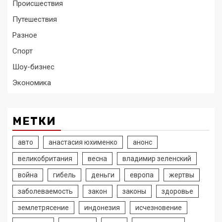
Происшествия
Путешествия
Разное
Спорт
Шоу-бизнес
Экономика
МЕТКИ
авто
анастасия юхименко
анонс
великобритания
весна
владимир зеленский
война
гибель
деньги
европа
жертвы
заболеваемость
закон
законы
здоровье
землетрясение
индонезия
исчезновение