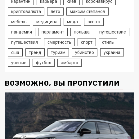
карантин
карьера
киев
коронавирус
криптовалюта
лето
максим степанов
мебель
медицина
мода
освіта
пандемия
парламент
польша
путешествие
путешествия
смертность
спорт
стиль
сша
тренд
туризм
убийство
украина
учёные
футбол
эмбарго
ВОЗМОЖНО, ВЫ ПРОПУСТИЛИ