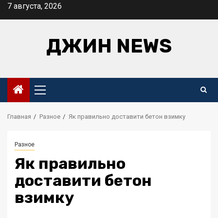
Перейти
7 августа, 2026
к
содержимому
ДЖИН NEWS
Основное
меню
Главная
Разное
Як правильно доставити бетон взимку
Разное
Як правильно
доставити бетон
взимку