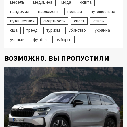
мебель
медицина
мода
освіта
пандемия
парламент
польша
путешествие
путешествия
смертность
спорт
стиль
сша
тренд
туризм
убийство
украина
учёные
футбол
эмбарго
ВОЗМОЖНО, ВЫ ПРОПУСТИЛИ