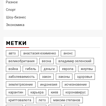
Разное
Спорт
Шоу-бизнес
Экономика
МЕТКИ
авто
анастасия юхименко
анонс
великобритания
весна
владимир зеленский
война
гибель
деньги
европа
жертвы
заболеваемость
закон
законы
здоровье
землетрясение
индонезия
исчезновение
карантин
карьера
киев
коронавирус
криптовалюта
лето
максим степанов