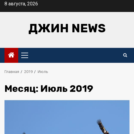
Перейти
8 августа, 2026
к
содержимому
ДЖИН NEWS
Основное
меню
Главная
2019
Июль
Месяц:
Июль 2019