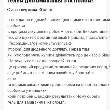
гелем для вмивання з іхтіолом!
2 года тому назад
admin
Іхтіол давно відомий своїми цілющими властивостями
особливо
в процессі лікування проблемної шкіри. Використання
тих, хто шукає ефективний засіб (приклад: https://simon
life.com.ua/ua/gel-dlya-vmyvannya-z-
ihtiolom) для щоденного догляду. Перед тим,
як іхтіолова мазь купити, дізнайтесь про цей засіб біл
Що таке іхтіол і як він працює? Іхтіол –
це природний продуктик, отриманий з осадових порід,
а це робить її незамінним засобом у боротьбі з
акне
та іншими запальними процесиками на шкірі. Іхтіолова
особливо у випадках,
коли потрібен швидкий результатик. Чому обрати
гель для вмивання з іхтіолом?...