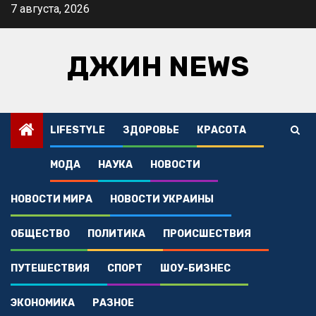
Перейти
7 августа, 2026
к
содержимому
ДЖИН NEWS
LIFESTYLE
ЗДОРОВЬЕ
КРАСОТА
МОДА
НАУКА
НОВОСТИ
НОВОСТИ МИРА
НОВОСТИ УКРАИНЫ
ОБЩЕСТВО
ПОЛИТИКА
ПРОИСШЕСТВИЯ
ПУТЕШЕСТВИЯ
СПОРТ
ШОУ-БИЗНЕС
ЭКОНОМИКА
РАЗНОЕ