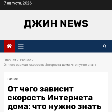
Перейти
7 августа, 2026
к
содержимому
ДЖИН NEWS
Основное
меню
Главная
Разное
От чего зависит скорость Интернета дома: что нужно знать
Разное
От чего зависит
скорость Интернета
дома: что нужно знать