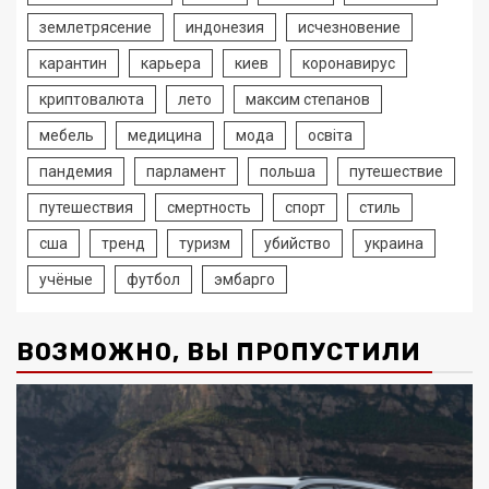
землетрясение
индонезия
исчезновение
карантин
карьера
киев
коронавирус
криптовалюта
лето
максим степанов
мебель
медицина
мода
освіта
пандемия
парламент
польша
путешествие
путешествия
смертность
спорт
стиль
сша
тренд
туризм
убийство
украина
учёные
футбол
эмбарго
ВОЗМОЖНО, ВЫ ПРОПУСТИЛИ