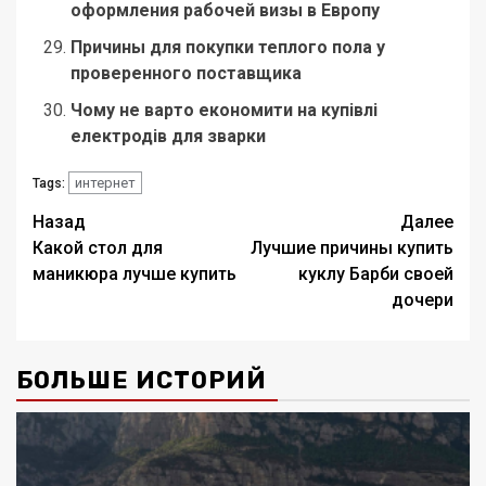
оформления рабочей визы в Европу
Причины для покупки теплого пола у
проверенного поставщика
Чому не варто економити на купівлі
електродів для зварки
интернет
Tags:
Навигация
Назад
Далее
Какой стол для
Лучшие причины купить
записи
маникюра лучше купить
куклу Барби своей
дочери
БОЛЬШЕ ИСТОРИЙ