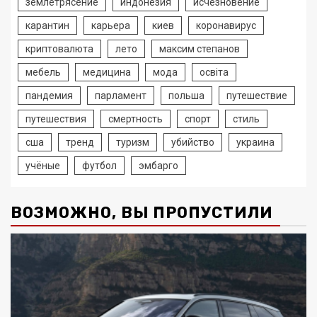
землетрясение
индонезия
исчезновение
карантин
карьера
киев
коронавирус
криптовалюта
лето
максим степанов
мебель
медицина
мода
освіта
пандемия
парламент
польша
путешествие
путешествия
смертность
спорт
стиль
сша
тренд
туризм
убийство
украина
учёные
футбол
эмбарго
ВОЗМОЖНО, ВЫ ПРОПУСТИЛИ