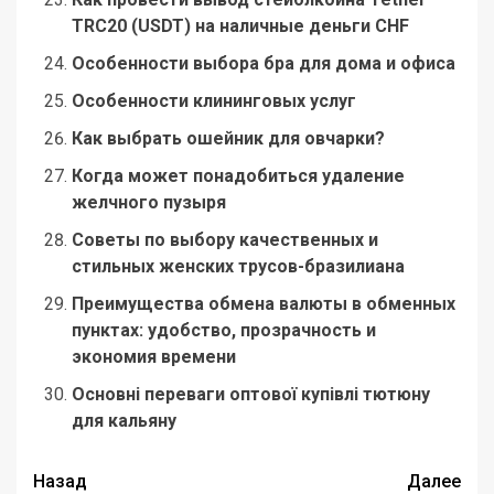
TRC20 (USDT) на наличные деньги CHF
Особенности выбора бра для дома и офиса
Особенности клининговых услуг
Как выбрать ошейник для овчарки?
Когда может понадобиться удаление
желчного пузыря
Советы по выбору качественных и
стильных женских трусов-бразилиана
Преимущества обмена валюты в обменных
пунктах: удобство, прозрачность и
экономия времени
Основні переваги оптової купівлі тютюну
для кальяну
Навигация
Назад
Далее