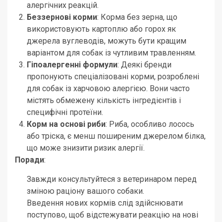
алергічних реакцій.
Беззернові корми
: Корма без зерна, що
використовують картоплю або горох як
джерела вуглеводів, можуть бути кращим
варіантом для собак із чутливим травленням.
Гіпоалергенні формули
: Деякі бренди
пропонують спеціалізовані корми, розроблені
для собак із харчовою алергією. Вони часто
містять обмежену кількість інгредієнтів і
специфічні протеїни.
Корм на основі риби
: Риба, особливо лосось
або тріска, є менш поширеним джерелом білка,
що може знизити ризик алергії.
Поради
:
Завжди консультуйтеся з ветеринаром перед
зміною раціону вашого собаки.
Введення нових кормів слід здійснювати
поступово, щоб відстежувати реакцію на нові