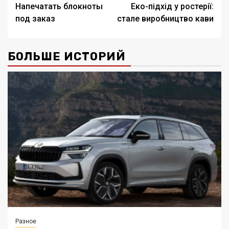
Напечатать блокноты
Еко-підхід у ростерії:
записи
под заказ
стале виробництво кави
БОЛЬШЕ ИСТОРИЙ
Разное