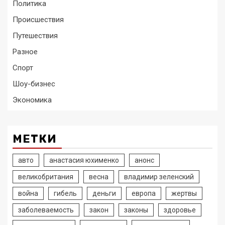
Политика
Происшествия
Путешествия
Разное
Спорт
Шоу-бизнес
Экономика
МЕТКИ
авто
анастасия юхименко
анонс
великобритания
весна
владимир зеленский
война
гибель
деньги
европа
жертвы
заболеваемость
закон
законы
здоровье