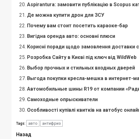
Aspirantura: замовити публікацію в Scopus ка
Де можна купити дрон для ЗСУ
Почему вам стоит посетить караоке-бар
Вигідна оренда авто: основні плюси
Корисні поради щодо замовлення доставки с
Розробка Сайту в Києві під ключ від WildWeb
Выбор прочных и стильных входных дверей
Выгода покупки кресла-мешка в интернет-м
Автомобильные шины R19 от компании «Ради
Самоходные опрыскиватели
Особливості купівлі квитків на автобус онлай
авто
антифриз
Tags:
Навигация
Назад