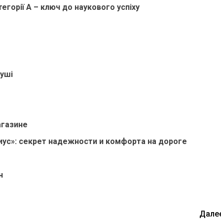
тегорії А – ключ до наукового успіху
уші
агазине
ус»: секрет надежности и комфорта на дороге
н
Дале