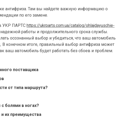
етке антифриза. Там вы найдете важную информацию о
мендации по его замене.
 в УКР ПАРТС
https://ukrparts.com.ua/catalog/ohlajdayuschie-
 надежной работы и продолжительного срока службы.
ать осознанный выбор и убедиться, что ваш автомобиль
д. В конечном итоге, правильный выбор антифриза может
как ваш автомобиль будет работать без сбоев и проблем.
енного поставщика
ов
сти от типа маршрута?
с болями в ногах?
 и их преимущества