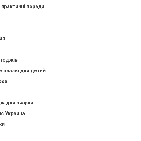
 практичні поради
o
ия
отеджів
е пазлы для детей
юса
ів для зварки
нс Украина
ки