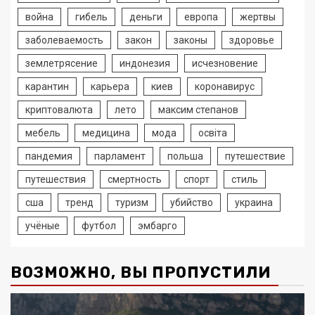
война
гибель
деньги
европа
жертвы
заболеваемость
закон
законы
здоровье
землетрясение
индонезия
исчезновение
карантин
карьера
киев
коронавирус
криптовалюта
лето
максим степанов
мебель
медицина
мода
освіта
пандемия
парламент
польша
путешествие
путешествия
смертность
спорт
стиль
сша
тренд
туризм
убийство
украина
учёные
футбол
эмбарго
ВОЗМОЖНО, ВЫ ПРОПУСТИЛИ