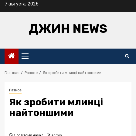
Перейти
7 августа, 2026
к
содержимому
ДЖИН NEWS
Основное
меню
Главная
Разное
Як зробити млинці найтоншими
Разное
Як зробити млинці
найтоншими
1 год тому назад
admin