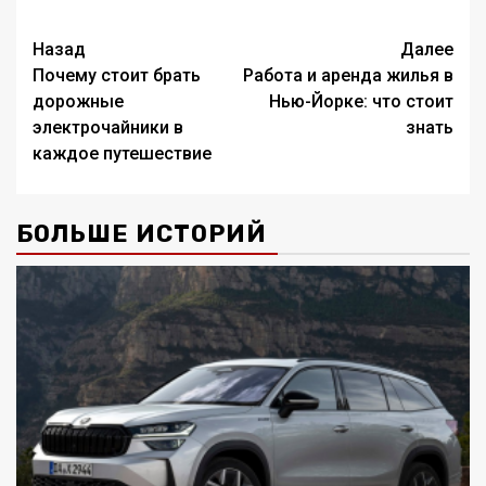
Навигация
Назад
Далее
Почему стоит брать
Работа и аренда жилья в
записи
дорожные
Нью-Йорке: что стоит
электрочайники в
знать
каждое путешествие
БОЛЬШЕ ИСТОРИЙ