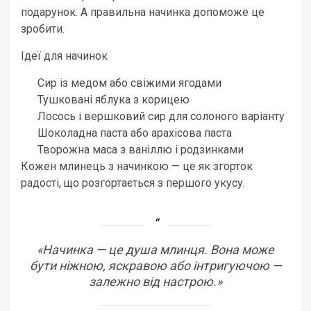
подарунок. А правильна начинка допоможе це
зробити.
Ідеї для начинок
Сир із медом або свіжими ягодами
Тушковані яблука з корицею
Лосось і вершковий сир для солоного варіанту
Шоколадна паста або арахісова паста
Творожна маса з ваніллю і родзинками
Кожен млинець з начинкою — це як згорток
радості, що розгортається з першого укусу.
«Начинка — це душа млинця. Вона може
бути ніжною, яскравою або інтригуючою —
залежно від настрою.»