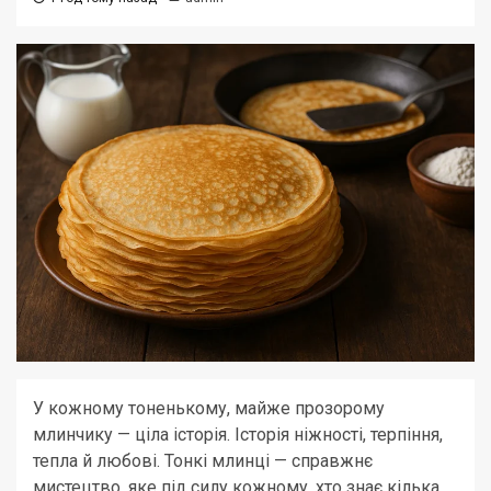
У кожному тоненькому, майже прозорому
млинчику — ціла історія. Історія ніжності, терпіння,
тепла й любові. Тонкі млинці — справжнє
мистецтво, яке під силу кожному, хто знає кілька