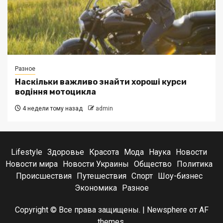
Разное
Наскільки важливо знайти хороші курси
водіння мотоцикла
4 недели тому назад
admin
Lifestyle
Здоровье
Красота
Мода
Наука
Новости
Новости мира
Новости Украины
Общество
Политика
Происшествия
Путешествия
Спорт
Шоу-бизнес
Экономика
Разное
Copyright © Все права защищены.
|
Newsphere
от AF
themes.