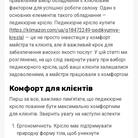
правильний вибір обладнання є ключовим
фактором для успішної роботи салону. Один з
основних елементів такого обладнання —
педикюрне крісло. Педикюрне крісло купити
(
https://klimazon.com/ua/g18472249-pedikyurnye-
kresla
) — це не просто інвестиція у комфорт
майстра та клієнта, але й важливий крок для
забезпечення високої якості послуг. У цій статті ми
розглянемо, на що слід звернути увагу при виборі
педикюрного крісла, щоб ваші клієнти залишалися
задоволеними, а майстри працювали з комфортом.
Комфорт для клієнтів
Перш за все, важливо пам’ятати, що педикюрне
крісло повинне бути максимально комфортним
для клієнтів. Зверніть увагу на наступні аспекти:
Ергономічність. Крісло має підтримувати
природну форму тіла, щоб уникнути