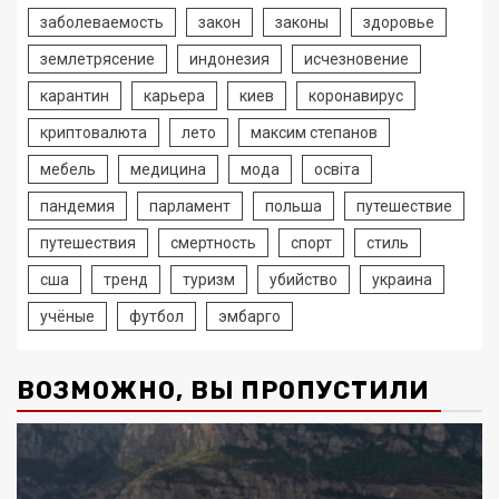
заболеваемость
закон
законы
здоровье
землетрясение
индонезия
исчезновение
карантин
карьера
киев
коронавирус
криптовалюта
лето
максим степанов
мебель
медицина
мода
освіта
пандемия
парламент
польша
путешествие
путешествия
смертность
спорт
стиль
сша
тренд
туризм
убийство
украина
учёные
футбол
эмбарго
ВОЗМОЖНО, ВЫ ПРОПУСТИЛИ