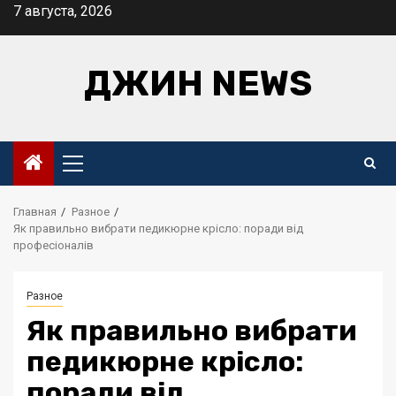
Перейти
7 августа, 2026
к
содержимому
ДЖИН NEWS
Основное
меню
Главная
Разное
Як правильно вибрати педикюрне крісло: поради від
професіоналів
Разное
Як правильно вибрати
педикюрне крісло:
поради від