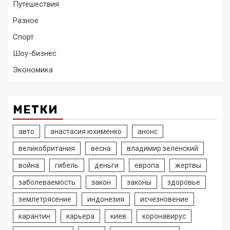
Путешествия
Разное
Спорт
Шоу-бизнес
Экономика
МЕТКИ
авто
анастасия юхименко
анонс
великобритания
весна
владимир зеленский
война
гибель
деньги
европа
жертвы
заболеваемость
закон
законы
здоровье
землетрясение
индонезия
исчезновение
карантин
карьера
киев
коронавирус