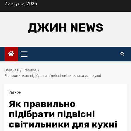
Перейти
7 августа, 2026
к
содержимому
ДЖИН NEWS
Основное
меню
Главная
Разное
Як правильно підібрати підвісні світильники для кухні
Разное
Як правильно
підібрати підвісні
світильники для кухні