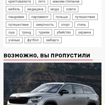
криптовалюта
лето
максим степанов
мебель
медицина
мода
освіта
пандемия
парламент
польша
путешествие
путешествия
смертность
спорт
стиль
сша
тренд
туризм
убийство
украина
учёные
футбол
эмбарго
ВОЗМОЖНО, ВЫ ПРОПУСТИЛИ