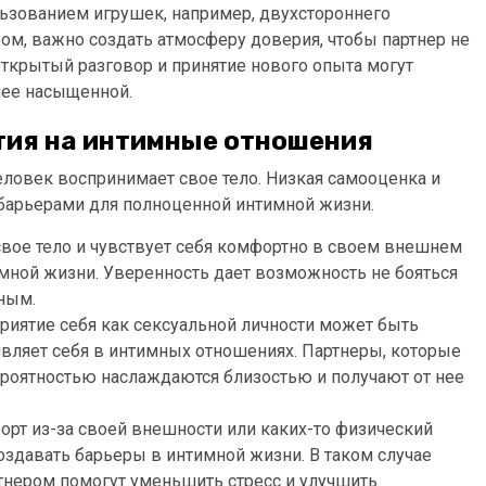
льзованием игрушек, например, двухстороннего
ром, важно создать атмосферу доверия, чтобы партнер не
открытый разговор и принятие нового опыта могут
лее насыщенной.
ятия на интимные отношения
человек воспринимает свое тело. Низкая самооценка и
барьерами для полноценной интимной жизни.
свое тело и чувствует себя комфортно в своем внешнем
имной жизни. Уверенность дает возможность не бояться
ным.
приятие себя как сексуальной личности может быть
являет себя в интимных отношениях. Партнеры, которые
роятностью наслаждаются близостью и получают от нее
орт из-за своей внешности или каких-то физический
создавать барьеры в интимной жизни. В таком случае
тнером помогут уменьшить стресс и улучшить