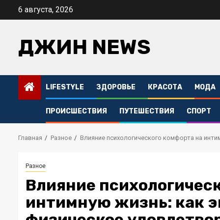
Перейти
6 августа, 2026
к
содержимому
ДЖИН NEWS
LIFESTYLE
ЗДОРОВЬЕ
КРАСОТА
МОДА
ПРОИСШЕСТВИЯ
ПУТЕШЕСТВИЯ
СПОРТ
Главная
Разное
Влияние психологического комфорта на инти
Разное
Влияние психологическ
интимную жизнь: как э
физическое удовлетво