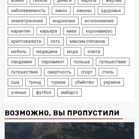
война
гибель
деньги
европа
жертвы
заболеваемость
закон
законы
здоровье
землетрясение
индонезия
исчезновение
карантин
карьера
киев
коронавирус
криптовалюта
лето
максим степанов
мебель
медицина
мода
освіта
пандемия
парламент
польша
путешествие
путешествия
смертность
спорт
стиль
сша
тренд
туризм
убийство
украина
учёные
футбол
эмбарго
ВОЗМОЖНО, ВЫ ПРОПУСТИЛИ