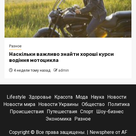
Разное
Наскільки важливо знайти хороші курси
водіння мотоцикла
4 недели тому назад
admin
Lifestyle
Здоровье
Красота
Мода
Наука
Новости
Новости мира
Новости Украины
Общество
Политика
Происшествия
Путешествия
Спорт
Шоу-бизнес
Экономика
Разное
Copyright © Все права защищены.
|
Newsphere
от AF