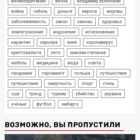
великобритания
весна
владимир зеленский
война
гибель
деньги
европа
жертвы
заболеваемость
закон
законы
здоровье
землетрясение
индонезия
исчезновение
карантин
карьера
киев
коронавирус
криптовалюта
лето
максим степанов
мебель
медицина
мода
освіта
пандемия
парламент
польша
путешествие
путешествия
смертность
спорт
стиль
сша
тренд
туризм
убийство
украина
учёные
футбол
эмбарго
ВОЗМОЖНО, ВЫ ПРОПУСТИЛИ