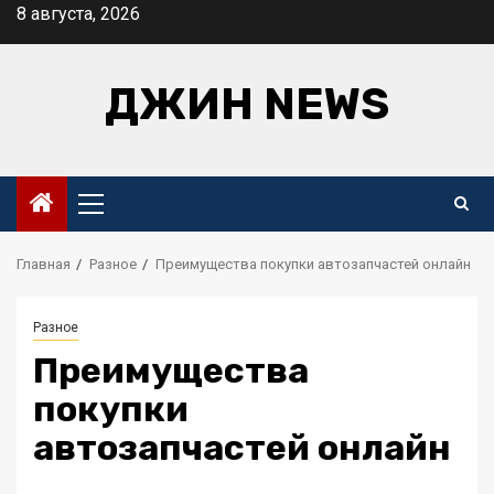
Перейти
8 августа, 2026
к
содержимому
ДЖИН NEWS
Основное
меню
Главная
Разное
Преимущества покупки автозапчастей онлайн
Разное
Преимущества
покупки
автозапчастей онлайн