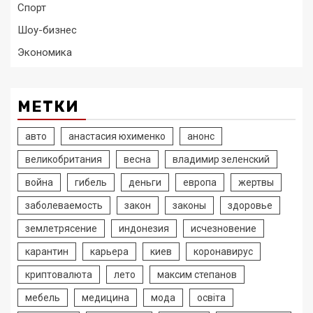
Спорт
Шоу-бизнес
Экономика
МЕТКИ
авто
анастасия юхименко
анонс
великобритания
весна
владимир зеленский
война
гибель
деньги
европа
жертвы
заболеваемость
закон
законы
здоровье
землетрясение
индонезия
исчезновение
карантин
карьера
киев
коронавирус
криптовалюта
лето
максим степанов
мебель
медицина
мода
освіта