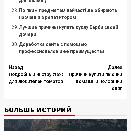
для кальяну
По яким предметам найчастіше обирають
навчання з репетитором
Лучшие причины купить куклу Барби своей
дочери
Доработка сайта с помощью
профессионалов и ее преимущества
Навигация
Назад
Далее
Подробный инструктаж
Причини купити якісний
записи
для любителей томатов
домашній чоловічий
одяг
БОЛЬШЕ ИСТОРИЙ