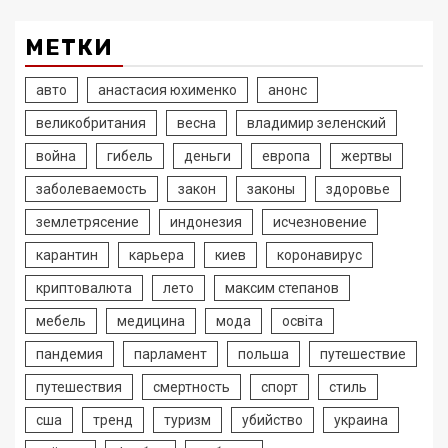
МЕТКИ
авто
анастасия юхименко
анонс
великобритания
весна
владимир зеленский
война
гибель
деньги
европа
жертвы
заболеваемость
закон
законы
здоровье
землетрясение
индонезия
исчезновение
карантин
карьера
киев
коронавирус
криптовалюта
лето
максим степанов
мебель
медицина
мода
освіта
пандемия
парламент
польша
путешествие
путешествия
смертность
спорт
стиль
сша
тренд
туризм
убийство
украина