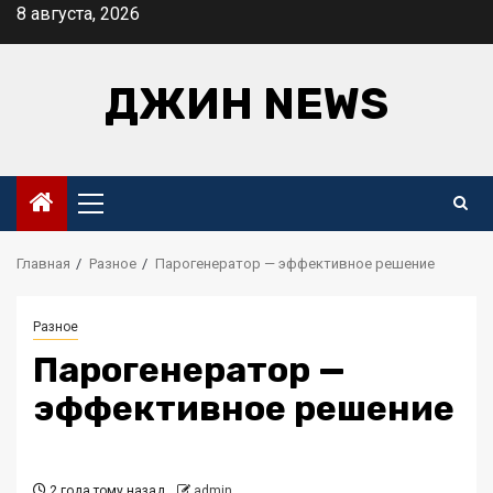
Перейти
8 августа, 2026
к
содержимому
ДЖИН NEWS
Основное
меню
Главная
Разное
Парогенератор — эффективное решение
Разное
Парогенератор —
эффективное решение
2 года тому назад
admin