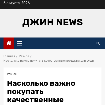
Перейти
6 августа, 2026
к
содержимому
ДЖИН NEWS
Основное
меню
Главная
Разное
Насколько важно покупать качественные продукты для суши
Разное
Насколько важно
покупать
качественные