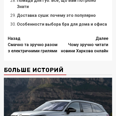
Помада для Губ: Все, що Вам Потрібно
Знати
Доставка суши: почему это популярно
Особенности выбора бра для дома и офиса
Навигация
Назад
Далее
Смачно та зручно разом
Чому зручно читати
записи
з електричними грилями
новини Харкова онлайн
БОЛЬШЕ ИСТОРИЙ