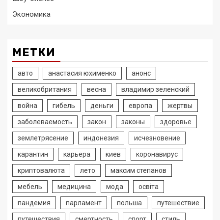
Экономика
МЕТКИ
авто
анастасия юхименко
анонс
великобритания
весна
владимир зеленский
война
гибель
деньги
европа
жертвы
заболеваемость
закон
законы
здоровье
землетрясение
индонезия
исчезновение
карантин
карьера
киев
коронавирус
криптовалюта
лето
максим степанов
мебель
медицина
мода
освіта
пандемия
парламент
польша
путешествие
путешествия
смертность
спорт
стиль