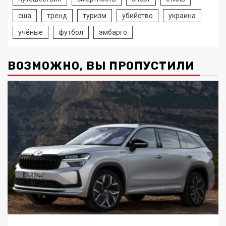
сша
тренд
туризм
убийство
украина
учёные
футбол
эмбарго
ВОЗМОЖНО, ВЫ ПРОПУСТИЛИ