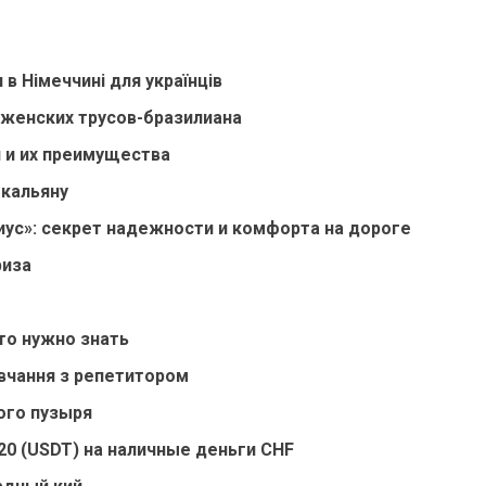
в Німеччині для українців
 женских трусов-бразилиана
 и их преимущества
 кальяну
ус»: секрет надежности и комфорта на дороге
риза
o
то нужно знать
вчання з репетитором
ого пузыря
20 (USDT) на наличные деньги CHF