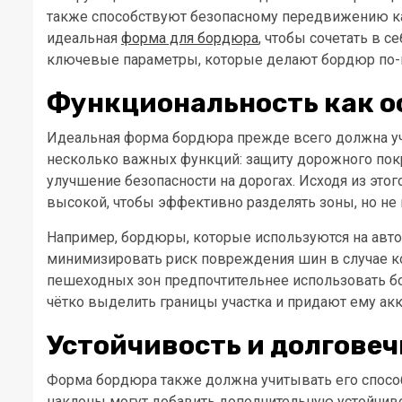
также способствуют безопасному передвижению ка
идеальная
форма для бордюра
, чтобы сочетать в с
ключевые параметры, которые делают бордюр по-
Функциональность как о
Идеальная форма бордюра прежде всего должна у
несколько важных функций: защиту дорожного покры
улучшение безопасности на дорогах. Исходя из это
высокой, чтобы эффективно разделять зоны, но не 
Например, бордюры, которые используются на авт
минимизировать риск повреждения шин в случае ко
пешеходных зон предпочтительнее использовать б
чётко выделить границы участка и придают ему ак
Устойчивость и долговеч
Форма бордюра также должна учитывать его спосо
наклоны могут добавить дополнительную устойчив