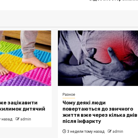
Разное
же зацікавити
Чому деякі люди
килимок дитячий
повертаються до звичного
життя вже через кілька днів
у назад
admin
після інфаркту
3 недели тому назад
admin