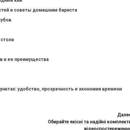
рдный кий
стей и советы домашним бариста
зубов
 стола
в и ее преимущества
нктах: удобство, прозрачность и экономия времени
Дале
Обирайте якісні та надійні комплект
відеоспостереженн