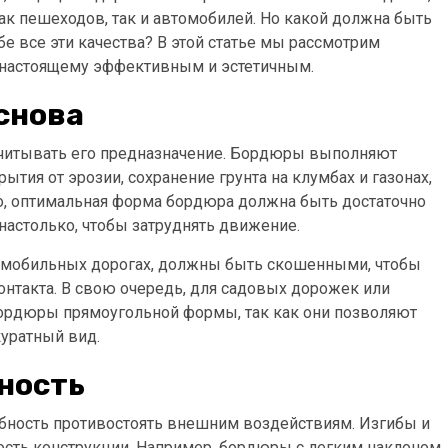
к пешеходов, так и автомобилей. Но какой должна быть
ебе все эти качества? В этой статье мы рассмотрим
настоящему эффективным и эстетичным.
снова
читывать его предназначение. Бордюры выполняют
тия от эрозии, сохранение грунта на клумбах и газонах,
го, оптимальная форма бордюра должна быть достаточно
настолько, чтобы затруднять движение.
омобильных дорогах, должны быть скошенными, чтобы
нтакта. В свою очередь, для садовых дорожек или
ордюры прямоугольной формы, так как они позволяют
куратный вид.
ность
бность противостоять внешним воздействиям. Изгибы и
ость конструкции. Например, бордюры с легким наклоном