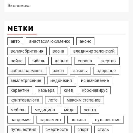
Экономика
МЕТКИ
авто
анастасия юхименко
анонс
великобритания
весна
владимир зеленский
война
гибель
деньги
европа
жертвы
заболеваемость
закон
законы
здоровье
землетрясение
индонезия
исчезновение
карантин
карьера
киев
коронавирус
криптовалюта
лето
максим степанов
мебель
медицина
мода
освіта
пандемия
парламент
польша
путешествие
путешествия
смертность
спорт
стиль