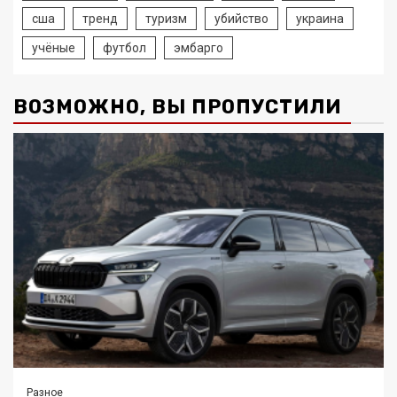
сша
тренд
туризм
убийство
украина
учёные
футбол
эмбарго
ВОЗМОЖНО, ВЫ ПРОПУСТИЛИ
Разное