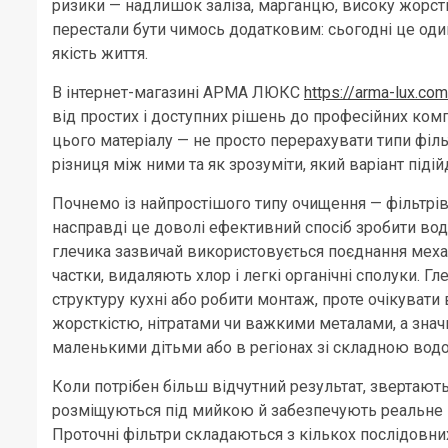
ризики — надлишок заліза, марганцю, високу жорсткі
перестали бути чимось додатковим: сьогодні це оди
якість життя.
В інтернет-магазині АРМА ЛЮКС
https://arma-lux.com
від простих і доступних рішень до професійних ком
цього матеріалу — не просто перерахувати типи філь
різниця між ними та як зрозуміти, який варіант піді
Почнемо із найпростішого типу очищення — фільтрів
насправді це доволі ефективний спосіб зробити в
глечика зазвичай використовується поєднання механ
частки, видаляють хлор і легкі органічні сполуки. Г
структуру кухні або робити монтаж, проте очікувати 
жорсткістю, нітратами чи важкими металами, а знач
маленькими дітьми або в регіонах зі складною вод
Коли потрібен більш відчутний результат, звертають 
розміщуються під мийкою й забезпечують реальне п
Проточні фільтри складаються з кількох послідовни