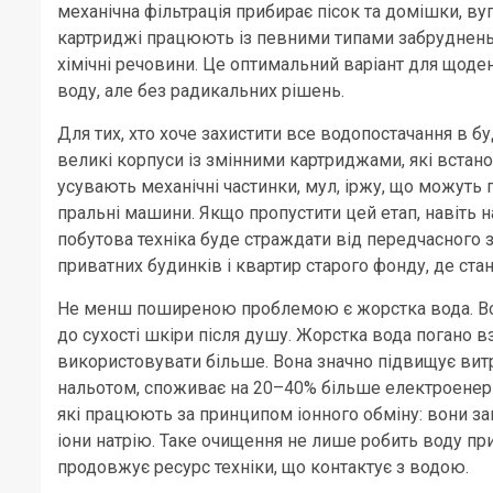
механічна фільтрація прибирає пісок та домішки, вуг
картриджі працюють із певними типами забруднень
хімічні речовини. Це оптимальний варіант для щоде
воду, але без радикальних рішень.
Для тих, хто хоче захистити все водопостачання в б
великі корпуси із змінними картриджами, які встан
усувають механічні частинки, мул, іржу, що можуть 
пральні машини. Якщо пропустити цей етап, навіть 
побутова техніка буде страждати від передчасного з
приватних будинків і квартир старого фонду, де ста
Не менш поширеною проблемою є жорстка вода. Вона
до сухості шкіри після душу. Жорстка вода погано 
використовувати більше. Вона значно підвищує витр
нальотом, споживає на 20–40% більше електроенергі
які працюють за принципом іонного обміну: вони зам
іони натрію. Таке очищення не лише робить воду пр
продовжує ресурс техніки, що контактує з водою.