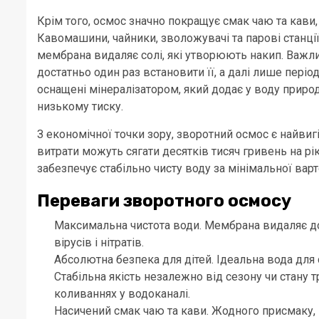
Крім того, осмос значно покращує смак чаю та кави
Кавомашини, чайники, зволожувачі та парові станці
мембрана видаляє солі, які утворюють накип. Важли
достатньо один раз встановити її, а далі лише пер
оснащені мінералізатором, який додає у воду природ
низькому тиску.
З економічної точки зору, зворотний осмос є найви
витрати можуть сягати десятків тисяч гривень на рік
забезпечує стабільно чисту воду за мінімальної варт
Переваги зворотного осмосу
Максимальна чистота води. Мембрана видаляє до 
вірусів і нітратів.
Абсолютна безпека для дітей. Ідеальна вода для 
Стабільна якість незалежно від сезону чи стану
коливаннях у водоканалі.
Насичений смак чаю та кави. Жодного присмаку, 