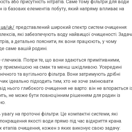
сть або присутність нітратів. Саме тому фільтри для води
н із базових елементів побуту, який напряму впливає на
.ua/uk/
представлений широкий спектр систем очищення:
плексів, які забезпечують воду найвищої очищеності. Задач
трів, а детально пояснити, як вони працюють, у чому
йде саме вашій родині.
-глечиків. Попри те, що вони здаються примітивними,
оду приємнішою на смак та менш шкідливою. Усередині
ічного та вугільного фільтра. Вони затримують дрібні
лечик ідеально підходить тим, хто не хоче змінювати
від нього глибокого очищення не варто: він не впорається і
ить, не може бути повноцінним рішенням для родин із
ою.
увагу на проточні фільтри. Це компактні системи, які
окращення якості води прямо під час відкриття крана.
х етапів очищення, кожен з яких виконує свою задачу: