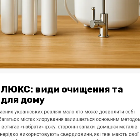
 ЛЮКС: види очищення та
 для дому
часних українських реаліях мало хто може дозволити собі
У багатьох містах хлорування залишається основним методо
 встигає «набрати» іржу, сторонні запахи, домішки металів
і нерідко використовують свердловини, які теж мають свої