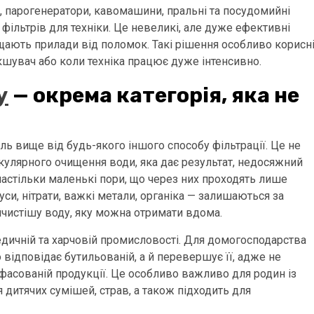
я, парогенератори, кавомашини, пральні та посудомийні
ільтрів для техніки. Це невеликі, але дуже ефективні
щають прилади від поломок. Такі рішення особливо корисн
кшувач або коли техніка працює дуже інтенсивно.
у
— окрема категорія, яка не
ель вище від будь-якого іншого способу фільтрації. Це не
кулярного очищення води, яка дає результат, недосяжний
настільки маленькі пори, що через них проходять лише
іруси, нітрати, важкі метали, органіка — залишаються за
чистішу воду, яку можна отримати вдома.
дичній та харчовій промисловості. Для домогосподарства
о відповідає бутильованій, а й перевершує її, адже не
фасованій продукції. Це особливо важливо для родин із
 дитячих сумішей, страв, а також підходить для