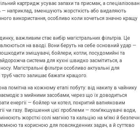
ільний картридж усуває запахи та присмак, а спеціалізован
 — наприклад, зменшують жорсткість або видаляють
нного використання, особливо коли хочеться значно кращу
удинку, важливим стає вибір магістральних фільтрів. Це
овлюються на вводі. Вони беруть на себе основний удар —
пошкодити змішувачі, бойлери, котли, посудомийні та
найдорожча система для кухні швидко засмітиться, а
носу. Магістральні фільтри особливо актуальні для
н труб часто залишає бажати кращого.
 помітна на кожному етапі побуту: від накипу в чайнику
взаємодіє з мийними засобами, через що їх доводиться
ати енергії — бойлер чи котел, покритий вапняковим
ї чи газу. Вирішення цієї проблеми — пом’якшувачі води,
інюють жорсткі солі магнію та кальцію на м’які й безпечн
иємною та корисною для повсякденних задач, а й суттєво