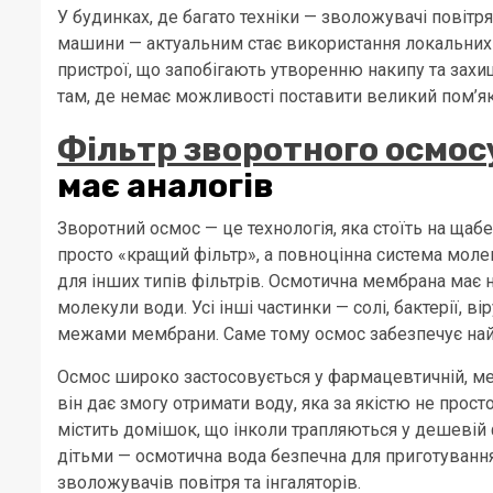
У будинках, де багато техніки — зволожувачі повітр
машини — актуальним стає використання локальних ф
пристрої, що запобігають утворенню накипу та захи
там, де немає можливості поставити великий пом’я
Фільтр зворотного осмос
має аналогів
Зворотний осмос — це технологія, яка стоїть на щаб
просто «кращий фільтр», а повноцінна система моле
для інших типів фільтрів. Осмотична мембрана має 
молекули води. Усі інші частинки — солі, бактерії, в
межами мембрани. Саме тому осмос забезпечує най
Осмос широко застосовується у фармацевтичній, ме
він дає змогу отримати воду, яка за якістю не прост
містить домішок, що інколи трапляються у дешевій 
дітьми — осмотична вода безпечна для приготування
зволожувачів повітря та інгаляторів.