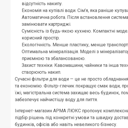
відсутність накипу.
Економія на купівлі води. Сім’я, яка раніше куп
Автоматична робота. Після встановлення система
замінювати картриджі.
Сумісність із будь-якою кухнею. Компактні мод
корисний простір.
Екологічність. Менше пластику, менше транспорт
Оптимальна мінералізація. Моделі з мінералізат
приємною та збалансованою.
Захист техніки. Кавомашини, чайники та інша те
створюють накип.
Сучасні фільтри для води — це не просто обладнання
та економію. Фільтр-глечик покращує смак води, п
їжі, магістральна система захищає весь будинок, п
забезпечує найчистішу воду для пиття.
Інтернет-магазин АРМА ЛЮКС пропонує комплексний
підбір рішень під конкретні умови та швидку доста
будинків, офісів або навіть невеликого бізнесу.