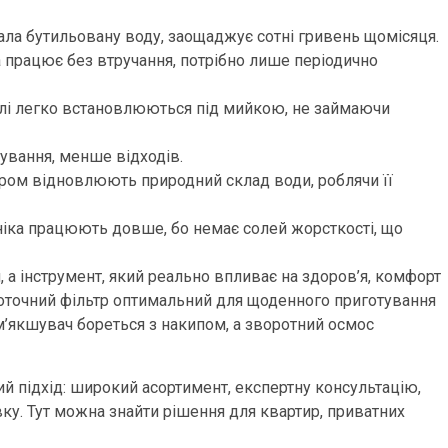
увала бутильовану воду, заощаджує сотні гривень щомісяця.
 працює без втручання, потрібно лише періодично
елі легко встановлюються під мийкою, не займаючи
ування, менше відходів.
ором відновлюють природний склад води, роблячи її
хніка працюють довше, бо немає солей жорсткості, що
, а інструмент, який реально впливає на здоров’я, комфорт
роточний фільтр оптимальний для щоденного приготування
ом’якшувач бореться з накипом, а зворотний осмос
 підхід: широкий асортимент, експертну консультацію,
вку. Тут можна знайти рішення для квартир, приватних