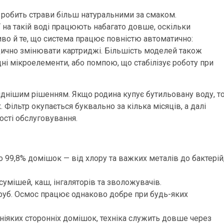
, робить страви більш натуральними за смаком.
ї на такій воді працюють набагато довше, оскільки
во й те, що система працює повністю автоматично:
іодично змінювати картриджі. Більшість моделей також
ні мікроелементи, або помпою, що стабілізує роботу при
гіднішим рішенням. Якщо родина купує бутильовану воду, т
. Фільтр окупається буквально за кілька місяців, а далі
ості обслуговування.
99,8% домішок — від хлору та важких металів до бактерій
сумішей, каш, інгаляторів та зволожувачів.
 труб. Осмос працює однаково добре при будь-яких
ніяких сторонніх домішок, техніка служить довше через