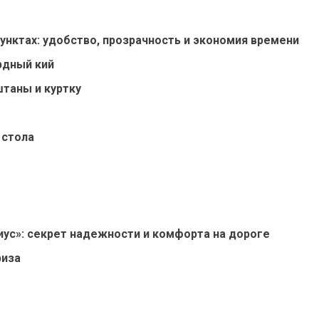
нктах: удобство, прозрачность и экономия времени
рдный кий
таны и куртку
o
 стола
ус»: секрет надежности и комфорта на дороге
риза