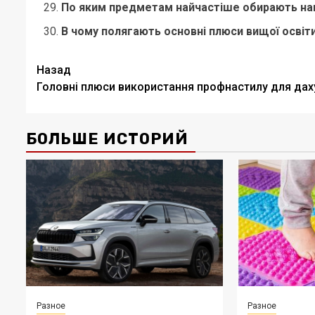
По яким предметам найчастіше обирають на
В чому полягають основні плюси вищої освіти 
Навигация
Назад
Головні плюси використання профнастилу для дах
записи
БОЛЬШЕ ИСТОРИЙ
Разное
Разное