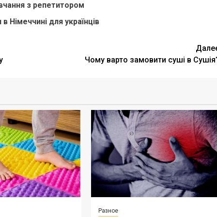
вчання з репетитором
в Німеччині для українців
Дале
у
Чому варто замовити суші в Сушія
Разное