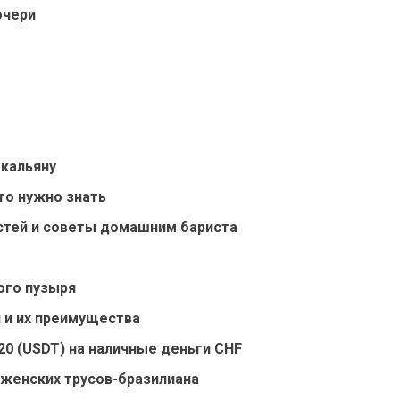
очери
 кальяну
то нужно знать
стей и советы домашним бариста
ого пузыря
 и их преимущества
20 (USDT) на наличные деньги CHF
 женских трусов-бразилиана