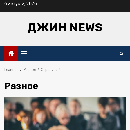
Перейти
6 августа, 2026
к
содержимому
ДЖИН NEWS
Основное
меню
Главная
Разное
Страница 4
Разное