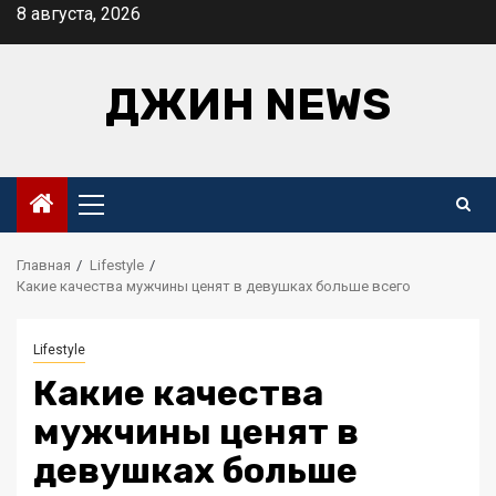
Перейти
8 августа, 2026
к
содержимому
ДЖИН NEWS
Основное
меню
Главная
Lifestyle
Какие качества мужчины ценят в девушках больше всего
Lifestyle
Какие качества
мужчины ценят в
девушках больше