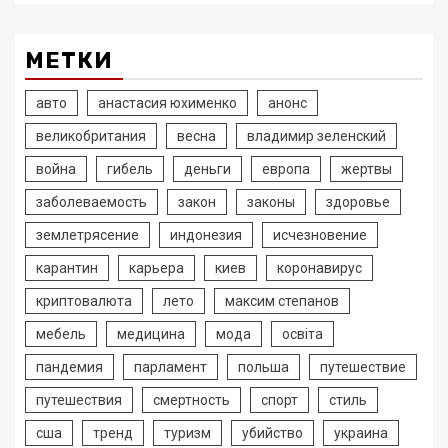
МЕТКИ
авто
анастасия юхименко
анонс
великобритания
весна
владимир зеленский
война
гибель
деньги
европа
жертвы
заболеваемость
закон
законы
здоровье
землетрясение
индонезия
исчезновение
карантин
карьера
киев
коронавирус
криптовалюта
лето
максим степанов
мебель
медицина
мода
освіта
пандемия
парламент
польша
путешествие
путешествия
смертность
спорт
стиль
сша
тренд
туризм
убийство
украина