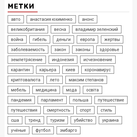
МЕТКИ
авто
анастасия юхименко
анонс
великобритания
весна
владимир зеленский
война
гибель
деньги
европа
жертвы
заболеваемость
закон
законы
здоровье
землетрясение
индонезия
исчезновение
карантин
карьера
киев
коронавирус
криптовалюта
лето
максим степанов
мебель
медицина
мода
освіта
пандемия
парламент
польша
путешествие
путешествия
смертность
спорт
стиль
сша
тренд
туризм
убийство
украина
учёные
футбол
эмбарго