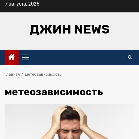
Перейти
7 августа, 2026
к
содержимому
ДЖИН NEWS
Основное
меню
Главная
метеозависимость
метеозависимость