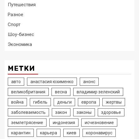
Путешествия
Разное
Спорт
Шоу-бизнес
Экономика
МЕТКИ
авто
анастасия юхименко
анонс
великобритания
весна
владимир зеленский
война
гибель
деньги
европа
жертвы
заболеваемость
закон
законы
здоровье
землетрясение
индонезия
исчезновение
карантин
карьера
киев
коронавирус