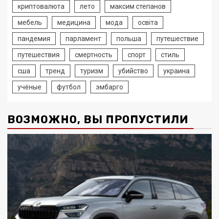
криптовалюта
лето
максим степанов
мебель
медицина
мода
освіта
пандемия
парламент
польша
путешествие
путешествия
смертность
спорт
стиль
сша
тренд
туризм
убийство
украина
учёные
футбол
эмбарго
ВОЗМОЖНО, ВЫ ПРОПУСТИЛИ