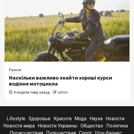
Разное
Наскільки важливо знайти хороші курси
водіння мотоцикла
4 недели тому назад
admin
Lifestyle
Здоровье
Красота
Мода
Наука
Новости
Новости мира
Новости Украины
Общество
Политика
Происшествия
Путешествия
Спорт
Шоу-бизнес