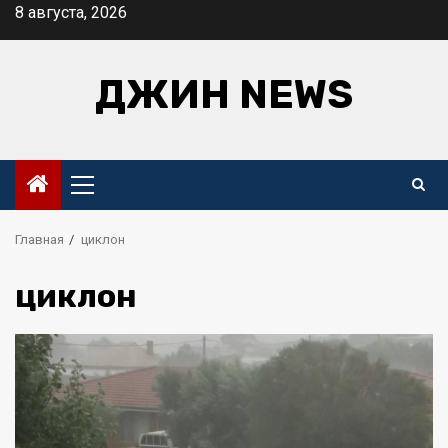
Перейти
8 августа, 2026
к
содержимому
ДЖИН NEWS
Основное
меню
Главная
циклон
циклон