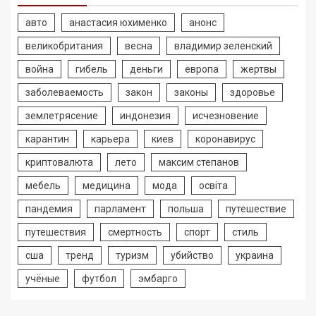
авто
анастасия юхименко
анонс
великобритания
весна
владимир зеленский
война
гибель
деньги
европа
жертвы
заболеваемость
закон
законы
здоровье
землетрясение
индонезия
исчезновение
карантин
карьера
киев
коронавирус
криптовалюта
лето
максим степанов
мебель
медицина
мода
освіта
пандемия
парламент
польша
путешествие
путешествия
смертность
спорт
стиль
сша
тренд
туризм
убийство
украина
учёные
футбол
эмбарго