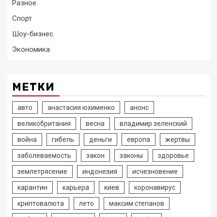
Разное
Спорт
Шоу-бизнес
Экономика
МЕТКИ
авто
анастасия юхименко
анонс
великобритания
весна
владимир зеленский
война
гибель
деньги
европа
жертвы
заболеваемость
закон
законы
здоровье
землетрясение
индонезия
исчезновение
карантин
карьера
киев
коронавирус
криптовалюта
лето
максим степанов