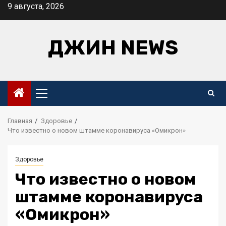
Перейти
9 августа, 2026
к
содержимому
ДЖИН NEWS
Основное
меню
Главная
Здоровье
Что известно о новом штамме коронавируса «Омикрон»
Здоровье
Что известно о новом
штамме коронавируса
«Омикрон»