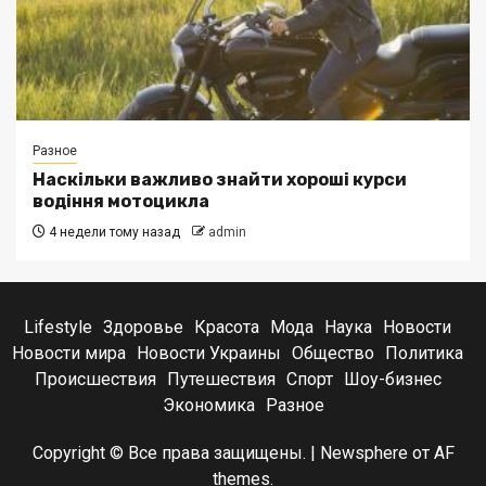
Разное
Наскільки важливо знайти хороші курси
водіння мотоцикла
4 недели тому назад
admin
Lifestyle
Здоровье
Красота
Мода
Наука
Новости
Новости мира
Новости Украины
Общество
Политика
Происшествия
Путешествия
Спорт
Шоу-бизнес
Экономика
Разное
Copyright © Все права защищены.
|
Newsphere
от AF
themes.