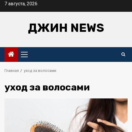
Перейти
7 августа, 2026
к
содержимому
ДЖИН NEWS
Основное
меню
Главная
уход за волосами
уход за волосами