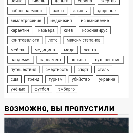
война
гибель
деньги
европа
жертвы
заболеваемость
закон
законы
здоровье
землетрясение
индонезия
исчезновение
карантин
карьера
киев
коронавирус
криптовалюта
лето
максим степанов
мебель
медицина
мода
освіта
пандемия
парламент
польша
путешествие
путешествия
смертность
спорт
стиль
сша
тренд
туризм
убийство
украина
учёные
футбол
эмбарго
ВОЗМОЖНО, ВЫ ПРОПУСТИЛИ