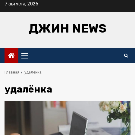
Перейти
7 августа, 2026
к
содержимому
ДЖИН NEWS
Основное
меню
Главная
удалёнка
удалёнка