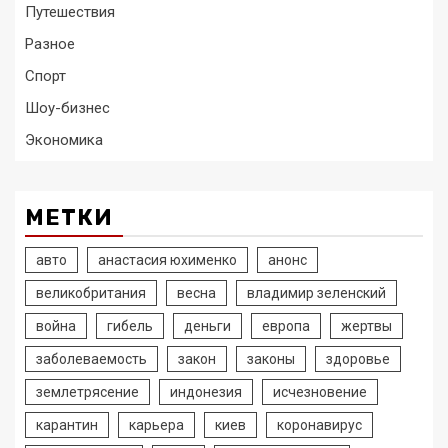
Путешествия
Разное
Спорт
Шоу-бизнес
Экономика
МЕТКИ
авто
анастасия юхименко
анонс
великобритания
весна
владимир зеленский
война
гибель
деньги
европа
жертвы
заболеваемость
закон
законы
здоровье
землетрясение
индонезия
исчезновение
карантин
карьера
киев
коронавирус