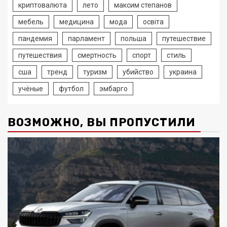
криптовалюта
лето
максим степанов
мебель
медицина
мода
освіта
пандемия
парламент
польша
путешествие
путешествия
смертность
спорт
стиль
сша
тренд
туризм
убийство
украина
учёные
футбол
эмбарго
ВОЗМОЖНО, ВЫ ПРОПУСТИЛИ