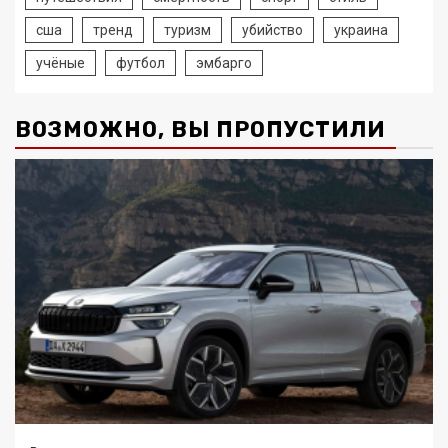
сша
тренд
туризм
убийство
украина
учёные
футбол
эмбарго
ВОЗМОЖНО, ВЫ ПРОПУСТИЛИ