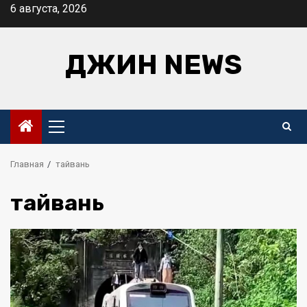
Перейти
6 августа, 2026
к
содержимому
ДЖИН NEWS
Основное
меню
Главная
тайвань
тайвань