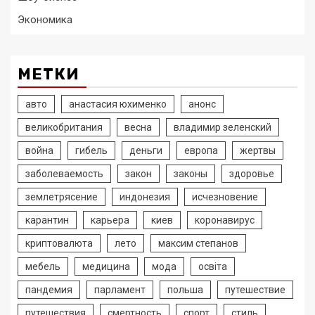
Экономика
МЕТКИ
авто
анастасия юхименко
анонс
великобритания
весна
владимир зеленский
война
гибель
деньги
европа
жертвы
заболеваемость
закон
законы
здоровье
землетрясение
индонезия
исчезновение
карантин
карьера
киев
коронавирус
криптовалюта
лето
максим степанов
мебель
медицина
мода
освіта
пандемия
парламент
польша
путешествие
путешествия
смертность
спорт
стиль