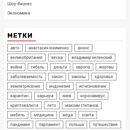
Шоу-бизнес
Экономика
МЕТКИ
авто
анастасия юхименко
анонс
великобритания
весна
владимир зеленский
война
гибель
деньги
европа
жертвы
заболеваемость
закон
законы
здоровье
землетрясение
индонезия
исчезновение
карантин
карьера
киев
коронавирус
криптовалюта
лето
максим степанов
мебель
медицина
мода
освіта
пандемия
парламент
польша
путешествие