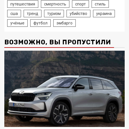
путешествия
смертность
спорт
стиль
сша
тренд
туризм
убийство
украина
учёные
футбол
эмбарго
ВОЗМОЖНО, ВЫ ПРОПУСТИЛИ