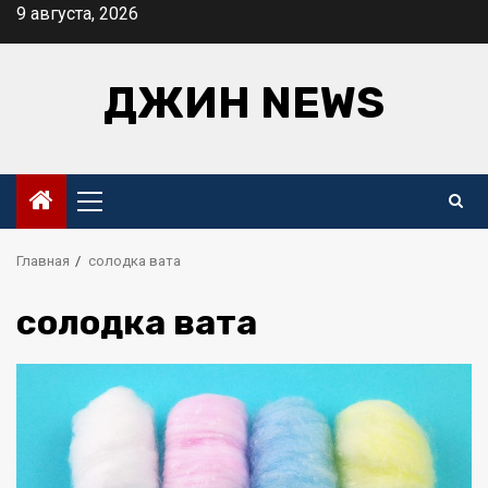
Перейти
9 августа, 2026
к
содержимому
ДЖИН NEWS
Основное
меню
Главная
солодка вата
солодка вата