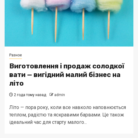
Разное
Виготовлення і продаж солодкої
вати — вигідний малий бізнес на
літо
2 года тому назад
admin
Літо — пора року, коли все навколо наповнюється
теплом, радістю та яскравими барвами. Це також
ідеальний час для старту малого...