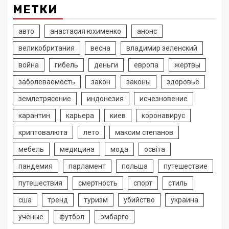
МЕТКИ
авто
анастасия юхименко
анонс
великобритания
весна
владимир зеленский
война
гибель
деньги
европа
жертвы
заболеваемость
закон
законы
здоровье
землетрясение
индонезия
исчезновение
карантин
карьера
киев
коронавирус
криптовалюта
лето
максим степанов
мебель
медицина
мода
освіта
пандемия
парламент
польша
путешествие
путешествия
смертность
спорт
стиль
сша
тренд
туризм
убийство
украина
учёные
футбол
эмбарго