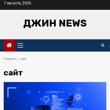
Перейти
7 августа, 2026
к
содержимому
ДЖИН NEWS
Основное
меню
Главная
сайт
сайт