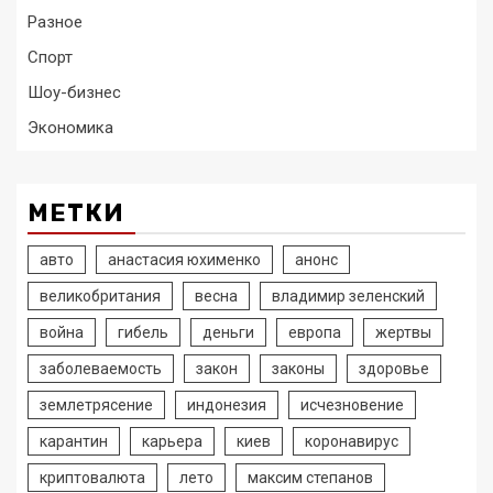
Разное
Спорт
Шоу-бизнес
Экономика
МЕТКИ
авто
анастасия юхименко
анонс
великобритания
весна
владимир зеленский
война
гибель
деньги
европа
жертвы
заболеваемость
закон
законы
здоровье
землетрясение
индонезия
исчезновение
карантин
карьера
киев
коронавирус
криптовалюта
лето
максим степанов