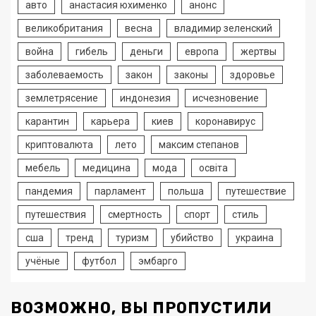
авто
анастасия юхименко
анонс
великобритания
весна
владимир зеленский
война
гибель
деньги
европа
жертвы
заболеваемость
закон
законы
здоровье
землетрясение
индонезия
исчезновение
карантин
карьера
киев
коронавирус
криптовалюта
лето
максим степанов
мебель
медицина
мода
освіта
пандемия
парламент
польша
путешествие
путешествия
смертность
спорт
стиль
сша
тренд
туризм
убийство
украина
учёные
футбол
эмбарго
ВОЗМОЖНО, ВЫ ПРОПУСТИЛИ