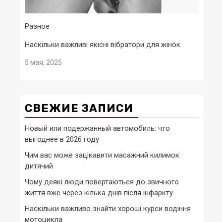
Разное
Наскільки важливі якісні вібратори для жінок
5 мая, 2025
СВЕЖИЕ ЗАПИСИ
Новый или подержанный автомобиль: что
выгоднее в 2026 году
Чим вас може зацікавити масажний килимок
дитячий
Чому деякі люди повертаються до звичного
життя вже через кілька днів після інфаркту
Наскільки важливо знайти хороші курси водіння
мотоцикла