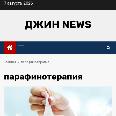
Перейти
7 августа, 2026
к
содержимому
ДЖИН NEWS
Основное
меню
Главная
парафинотерапия
парафинотерапия