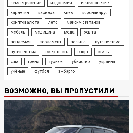
землетрясение
индонезия
исчезновение
карантин
карьера
киев
коронавирус
криптовалюта
лето
максим степанов
мебель
медицина
мода
освіта
пандемия
парламент
польша
путешествие
путешествия
смертность
спорт
стиль
сша
тренд
туризм
убийство
украина
учёные
футбол
эмбарго
ВОЗМОЖНО, ВЫ ПРОПУСТИЛИ