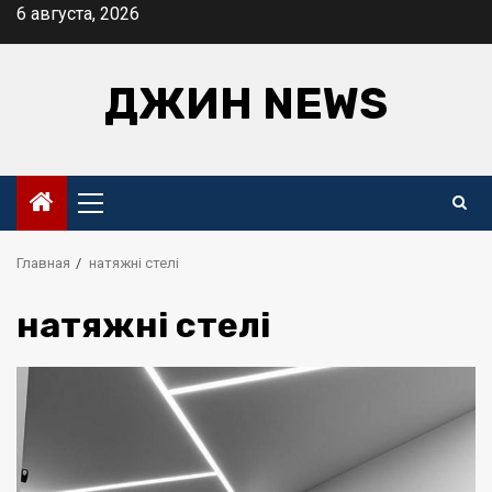
Перейти
6 августа, 2026
к
содержимому
ДЖИН NEWS
Основное
меню
Главная
натяжні стелі
натяжні стелі