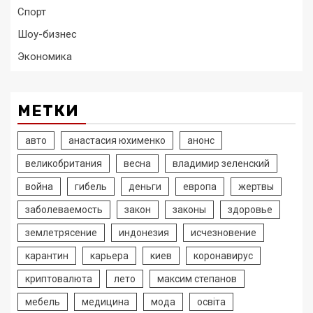
Спорт
Шоу-бизнес
Экономика
МЕТКИ
авто
анастасия юхименко
анонс
великобритания
весна
владимир зеленский
война
гибель
деньги
европа
жертвы
заболеваемость
закон
законы
здоровье
землетрясение
индонезия
исчезновение
карантин
карьера
киев
коронавирус
криптовалюта
лето
максим степанов
мебель
медицина
мода
освіта