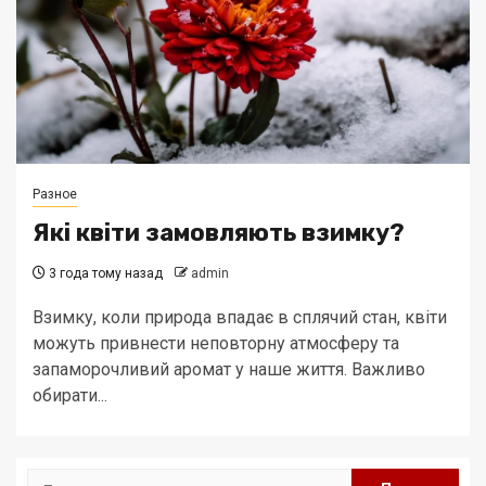
Разное
Які квіти замовляють взимку?
3 года тому назад
admin
Взимку, коли природа впадає в сплячий стан, квіти
можуть привнести неповторну атмосферу та
запаморочливий аромат у наше життя. Важливо
обирати...
Найти: