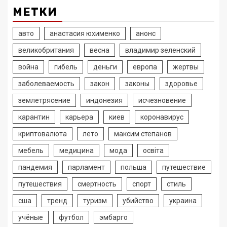
МЕТКИ
авто
анастасия юхименко
анонс
великобритания
весна
владимир зеленский
война
гибель
деньги
европа
жертвы
заболеваемость
закон
законы
здоровье
землетрясение
индонезия
исчезновение
карантин
карьера
киев
коронавирус
криптовалюта
лето
максим степанов
мебель
медицина
мода
освіта
пандемия
парламент
польша
путешествие
путешествия
смертность
спорт
стиль
сша
тренд
туризм
убийство
украина
учёные
футбол
эмбарго