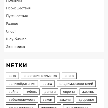
Политика
Происшествия
Путешествия
Разное
Спорт
Шоу-бизнес
Экономика
МЕТКИ
авто
анастасия юхименко
анонс
великобритания
весна
владимир зеленский
война
гибель
деньги
европа
жертвы
заболеваемость
закон
законы
здоровье
землетрясение
индонезия
исчезновение