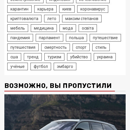
карантин
карьера
киев
коронавирус
криптовалюта
лето
максим степанов
мебель
медицина
мода
освіта
пандемия
парламент
польша
путешествие
путешествия
смертность
спорт
стиль
сша
тренд
туризм
убийство
украина
учёные
футбол
эмбарго
ВОЗМОЖНО, ВЫ ПРОПУСТИЛИ