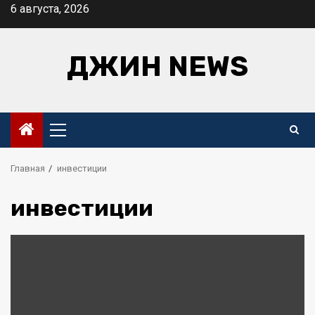
Перейти
6 августа, 2026
к
содержимому
ДЖИН NEWS
Основное
меню
Главная
инвестиции
инвестиции