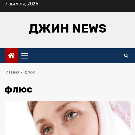
Перейти
7 августа, 2026
к
содержимому
ДЖИН NEWS
Основное
меню
Главная
флюс
флюс