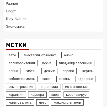
Разное
Спорт
Шоу-бизнес
Экономика
МЕТКИ
авто
анастасия юхименко
анонс
великобритания
весна
владимир зеленский
война
гибель
деньги
европа
жертвы
заболеваемость
закон
законы
здоровье
землетрясение
индонезия
исчезновение
карантин
карьера
киев
коронавирус
криптовалюта
лето
максим степанов