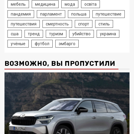
мебель
медицина
мода
освіта
пандемия
парламент
польша
путешествие
путешествия
смертность
спорт
стиль
сша
тренд
туризм
убийство
украина
учёные
футбол
эмбарго
ВОЗМОЖНО, ВЫ ПРОПУСТИЛИ