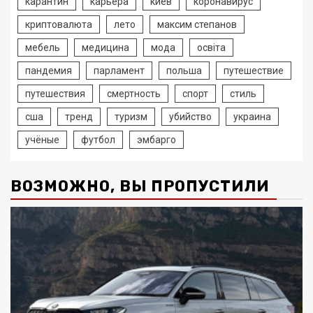
карантин
карьера
киев
коронавирус
криптовалюта
лето
максим степанов
мебель
медицина
мода
освіта
пандемия
парламент
польша
путешествие
путешествия
смертность
спорт
стиль
сша
тренд
туризм
убийство
украина
учёные
футбол
эмбарго
ВОЗМОЖНО, ВЫ ПРОПУСТИЛИ