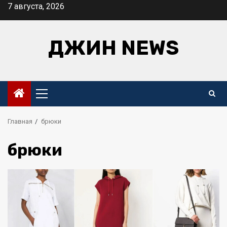
Перейти
7 августа, 2026
к
содержимому
ДЖИН NEWS
Основное
меню
Главная
брюки
брюки